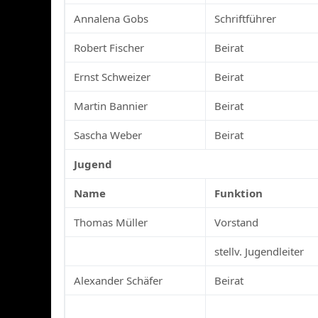
Annalena Gobs
Schriftführer
Robert Fischer
Beirat
Ernst Schweizer
Beirat
Martin Bannier
Beirat
Sascha Weber
Beirat
Jugend
Name
Funktion
Thomas Müller
Vorstand
stellv. Jugendleiter
Alexander Schäfer
Beirat