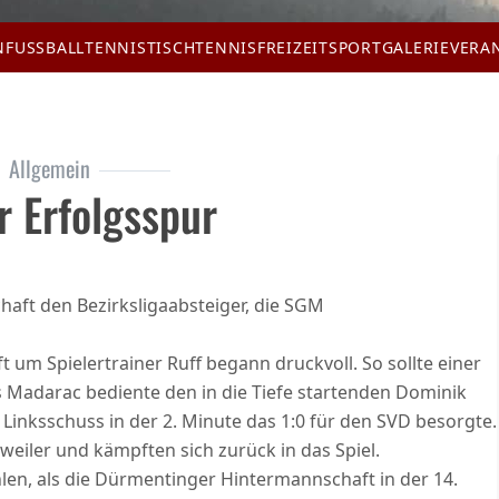
N
FUSSBALL
TENNIS
TISCHTENNIS
FREIZEITSPORT
GALERIE
VERA
Allgemein
r Erfolgsspur
ft den Bezirksligaabsteiger, die SGM
 um Spielertrainer Ruff begann druckvoll. So sollte einer
as Madarac bediente den in die Tiefe startenden Dominik
 Linksschuss in der 2. Minute das 1:0 für den SVD besorgte.
iler und kämpften sich zurück in das Spiel.
hlen, als die Dürmentinger Hintermannschaft in der 14.