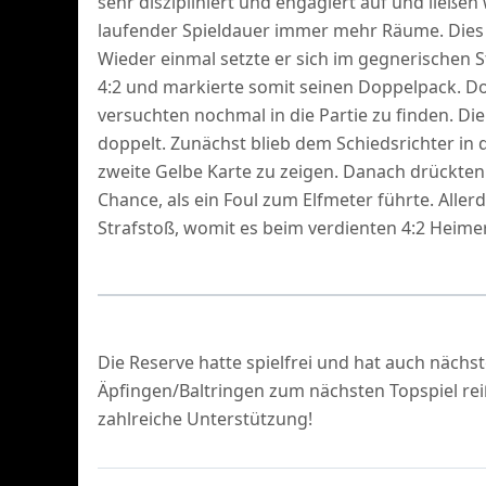
sehr diszipliniert und engagiert auf und ließen
laufender Spieldauer immer mehr Räume. Dies w
Wieder einmal setzte er sich im gegnerischen S
4:2 und markierte somit seinen Doppelpack. Do
versuchten nochmal in die Partie zu finden. D
doppelt. Zunächst blieb dem Schiedsrichter in 
zweite Gelbe Karte zu zeigen. Danach drückte
Chance, als ein Foul zum Elfmeter führte. Alle
Strafstoß, womit es beim verdienten 4:2 Heimer
Die Reserve hatte spielfrei und hat auch näch
Äpfingen/Baltringen zum nächsten Topspiel reiß
zahlreiche Unterstützung!