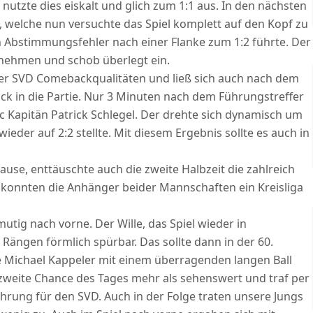
utzte dies eiskalt und glich zum 1:1 aus. In den nächsten
, welche nun versuchte das Spiel komplett auf den Kopf zu
ein Abstimmungsfehler nach einer Flanke zum 1:2 führte. Der
 nehmen und schob überlegt ein.
er SVD Comebackqualitäten und ließ sich auch nach dem
k in die Partie. Nur 3 Minuten nach dem Führungstreffer
c Kapitän Patrick Schlegel. Der drehte sich dynamisch um
ieder auf 2:2 stellte. Mit diesem Ergebnis sollte es auch in
use, enttäuschte auch die zweite Halbzeit die zahlreich
 konnten die Anhänger beider Mannschaften ein Kreisliga
utig nach vorne. Der Wille, das Spiel wieder in
Rängen förmlich spürbar. Das sollte dann in der 60.
e Michael Kappeler mit einem überragenden langen Ball
zweite Chance des Tages mehr als sehenswert und traf per
ührung für den SVD. Auch in der Folge traten unsere Jungs